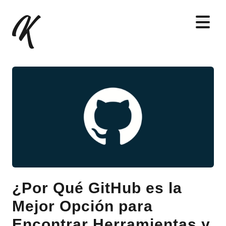
K
Abrir
PROYECTOS
BLOG
SOBRE MÍ
CONTACTAME
¿Por Qué GitHub es la
Mejor Opción para
Encontrar Herramientas y